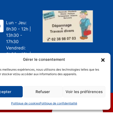
Lun - Jeu:
8h30 - 12h |
13h30 -
17h30
Vendredi:
8h30 - 12h |
Gérer le consentement
13h30 - 16h
Sam - Dim:
les meilleures expériences, nous utilisons des technologies telles que les
Fermé
 stocker et/ou accéder aux informations des appareils.
cepter
Refuser
Voir les préférences
alité
Plan de site
Politique de cookies
Politique de confidentialité