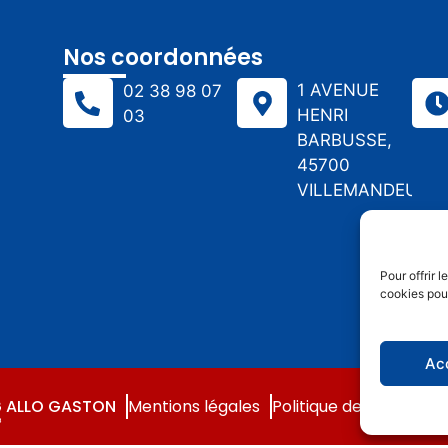
Nos coordonnées
1 AVENUE
02 38 98 07
HENRI
03
BARBUSSE,
45700
VILLEMANDEUR
Pour offrir 
cookies pour
Ac
ALLO GASTON
Mentions légales
Politique de confidenti