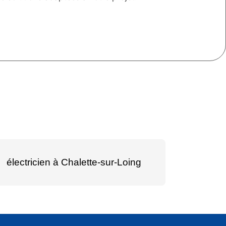
électricien à Chalette-sur-Loing
électric